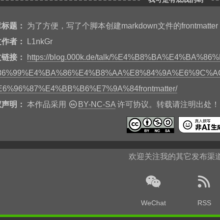
a
e
W
a
b
:
: 动态时间生成系统 
t
e
n
o
for
/F
"usebackq delims==. tokens=2"
%%
x 
in
(
i
o
章标题：
为了方便，写了个脚本创建markdown文件的frontmatter
e 2^>NUL`
)
do
set
"datetime=
%%
x"
b
k
o
set
"year=!datetime:~0,4!"
文作者：
L1nkGr
set
"month=!datetime:~4,2!"
文链接：
https://blog.000k.de/talk/%E4%B8%BA%E4%BA
set
"day=!datetime:~6,2!"
set
"hh=!datetime:~8,2!"
86%99%E4%BA%86%E4%B8%AA%E8%84%9A%E6%9C%A
set
"mi=!datetime:~10,2!"
set
"ss=!datetime:~12,2!"
E6%96%87%E4%BB%B6%E7%9A%84frontmatter/
set
"timestamp=!year!-!month!-!day!T!hh!:!mi!
权声明：
本作品采用
BY-NC-SA
许可协议。转载请注明出处！
:
: 智能文档生成引擎 
(
echo
echo
 title: 
"
!title!
"
echo
 description: 
"window和linux对进程的控制。"
欢迎关注我的其它发布渠
echo
 keywords: 
"
!keywords:，=, !
"
echo
echo
 date: 
!timestamp!
echo
 lastmod: 
!timestamp!
WeChat
RSS
echo