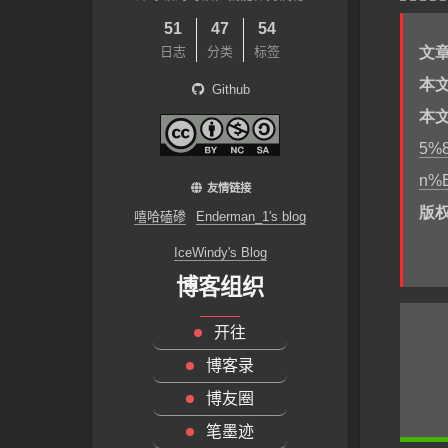
18
19
51
47
54
20
日志
分类
标签
文
21
22
本
Github
23
本
24
25
5%
26
27
n%
友情链接
28
29
版
嘻哈磕碜
Enderman_1's blog
30
31
IceWindy's Blog
32
博客组织
33
34
35
开往
36
37
博客录
38
博友圈
39
40
笔墨迹
41