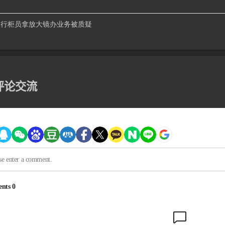
echo
for
%%
c 
in
(
!categories:/= !
)
do
echo
   - 
%%
行柜员拿放大镜办业务被质疑
echo
echo
echo
echo
echo
评论交流
echo
)
>
"
!filename!
.md"
:
: 后处理模块 
start
 notepad 
"
!filename!
.md"
echo
 文档已生成：
%cd%
\!filename!.md 