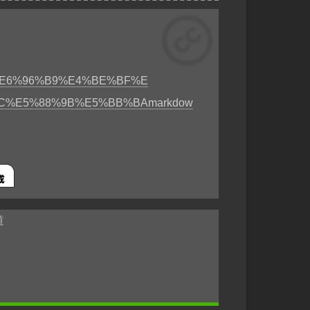
l
t
F
`wmic os get localdatetime /valu
r
i
e
n
d
%86%E6%96%B9%E4%BE%BF%E
l
y
C%E5%88%9B%E5%BB%BAmarkdow
:!ss!+08:00"
道