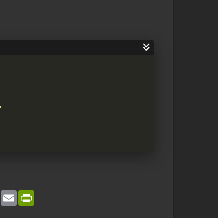
"
：进程）："
(
set
"keywords=!keywords:,=，!"
X
E
P
Linux）："
m
r
a
i
i
n