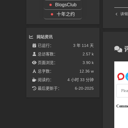
42
BlogsClub
43
谈银
44
十年之约
45
46
47
48
网站资讯
49
已运行：
3 年 114 天
50
51
总访客数：
2.57 k
52
页面浏览：
3.90 k
53
54
总字数：
12.36 w
阅读约：
4 小时 33 分钟
最后更新于：
6-20-2025