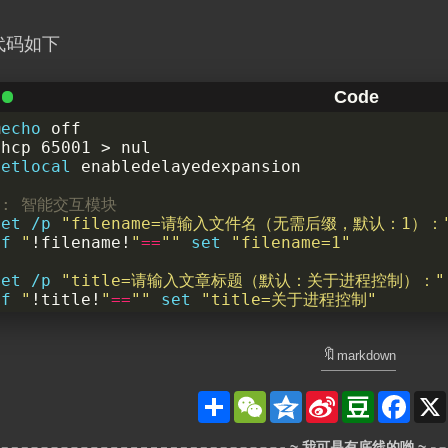
代码如下
@
echo
chcp 65001 
>
setlocal
:
: 智能交互模块
set
/p
"filename=请输入文件名（无需后缀，默认：1）：
if
"
!filename!
"
==
""
set
"filename=1"
set
/p
"title=请输入文章标题（默认：关于进程控制）："
if
"
!title!
"
==
""
set
"title=关于进程控制"
set
/p
"keywords=请输入关键词（用中文逗号分隔，默认
if
"
!keywords!
"
==
""
(
set
"keywords=进程"
)
else
markdown
)
分
W
Q
S
D
F
set
/p
"categories=请输入分类层级（用斜杠分隔，默认：
享
e
z
i
o
a
C
o
n
u
c
if
"
!categories!
"
==
""
set
"categories=Linux"
h
n
a
b
e