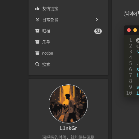
友情链接
脚本
日常杂谈
日常
归档
51
 1
杂谈
乐乎
 2
 3
notion
 4
 5
搜索
 6
 7
 8
 9
10
11
12
13
14
15
16
L1nkGr
17
深呼吸的时候，就能保持沉稳