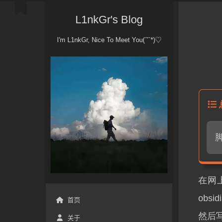
L1nkGr's Blog
I'm L1nkGr, Nice To Meet You(ˊ˘ˋ*)♡
脚
在网上
obs
首页
然后
关于