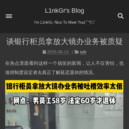
L1nkGr's Blog
I'm L1nkGr, Nice To Meet You(ˊ˘ˋ*)♡
谈银行柜员拿放大镜办业务被质疑
首页
关于
2025-06-13
talk
友情链接
在热点里面看到这样一个搞笑的新闻，让人不仅害怕，也
值得制度设定者去真正了解延迟退休的情况。
日常杂谈
日常
杂谈
归档
51
乐乎
notion