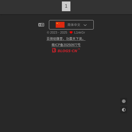
1
简体中文
©
2023 - 2025
L1nkGr
百骑劫魏营，功震天下英。
萌ICP备20250977号