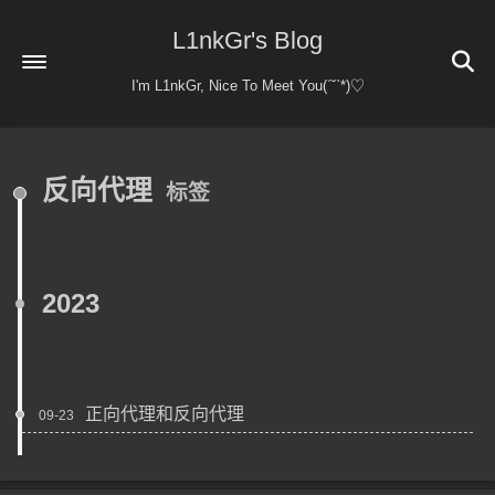
L1nkGr's Blog
I'm L1nkGr, Nice To Meet You(ˊ˘ˋ*)♡
首页
反向代理
标签
关于
友情链接
日常杂谈
2023
日常
归档
51
杂谈
乐乎
notion
正向代理和反向代理
09-23