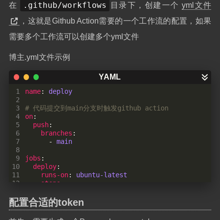
.github/workflows
在
目录下，创建一个
yml文件
，这就是Github Action需要的一个工作流的配置，如果
需要多个工作流可以创建多个yml文件
博主.yml文件示例
 1
name
:
deploy
 2
 3
# 代码提交到main分支时触发github action
 4
on
:
 5
push
:
 6
branches
:
 7
- 
main
 8
 9
jobs
:
10
deploy
:
11
runs-on
:
ubuntu-latest
12
steps
:
13
- 
name
:
Checkout
14
uses
:
actions/checkout@v4
配置合适的token
15
with
:
16
fetch-depth
:
0