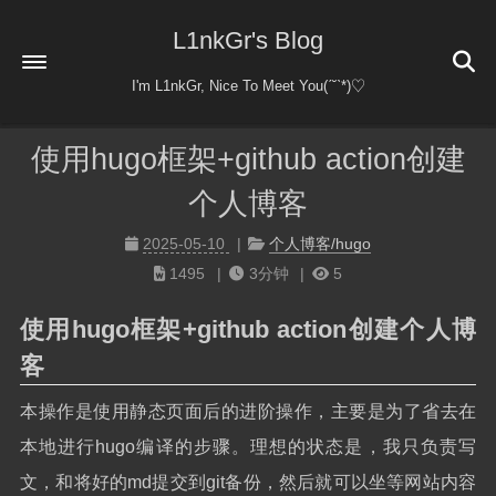
L1nkGr's Blog
I'm L1nkGr, Nice To Meet You(ˊ˘ˋ*)♡
使用hugo框架+github action创建
首页
个人博客
关于
友情链接
2025-05-10
个人博客/hugo
1495
3分钟
5
日常杂谈
日常
归档
51
使用hugo框架+github action创建个人博
杂谈
乐乎
客
notion
本操作是使用静态页面后的进阶操作，主要是为了省去在
本地进行hugo编译的步骤。理想的状态是，我只负责写
文，和将好的md提交到git备份，然后就可以坐等网站内容