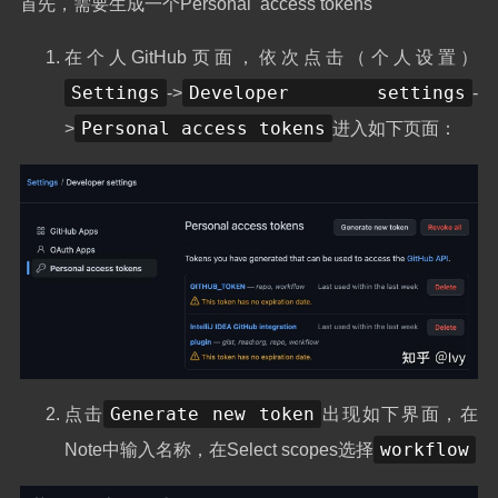
首先，需要生成一个Personal access tokens
17
18
- 
name
:
Setup Hugo
19
uses
:
peaceiris/actions-hugo@v3
在个人GitHub页面，依次点击（个人设置）
20
with
:
21
hugo-version
:
"0.145.0"
# 可以修改
Settings
Developer settings
->
-
22
为你使用的 Hugo 版本
23
extended
:
true
Personal access tokens
>
进入如下页面：
24
25
- 
name
:
Build Web
26
run
:
hugo -D
27
28
- 
name
:
Deploy Web
29
uses
:
peaceiris/actions-gh-pages@v4
30
with
:
31
PERSONAL_TOKEN
:
${{ secrets.PERSO
32
NAL_TOKEN }}#对应静态页面库的密钥
33
EXTERNAL_REPOSITORY
:
0linkun/0lin
34
kun.github.io# 修改为你的 GitHub Pages 仓库
35
PUBLISH_BRANCH
:
main
36
PUBLISH_DIR
:
./public#把本地生成的
public文件夹下的文件部署到静态库
commit_message
:
auto deploy
Generate new token
点击
出现如下界面，在
# 如果使用自定义域名，还需
要添加下面一行配置
workflow
Note中输入名称，在Select scopes选择
cname
:
blog.000k.de