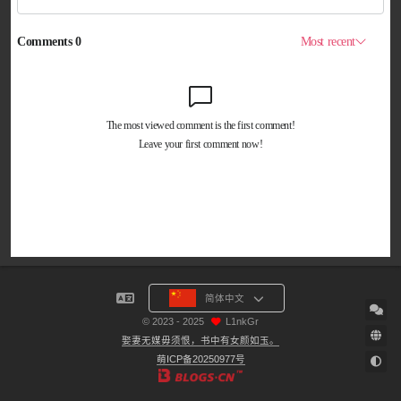
简体中文
©
2023 - 2025
L1nkGr
娶妻无媒毋须恨，书中有女颜如玉。
萌ICP备20250977号