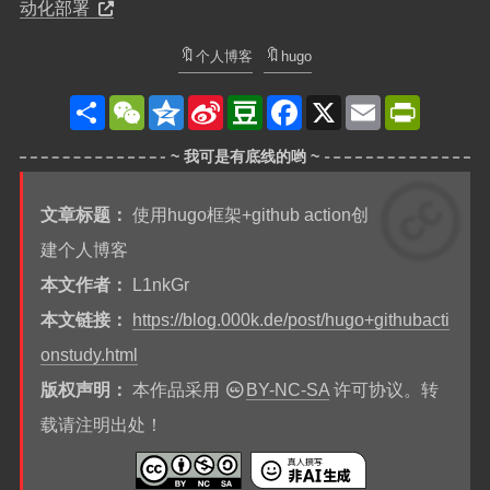
动化部署
个人博客
hugo
分
W
Q
S
D
F
X
E
P
享
e
z
i
o
a
m
r
C
o
n
u
c
a
i
h
n
a
b
e
i
n
a
e
W
a
b
l
t
t
e
n
o
F
i
o
r
文章标题：
使用hugo框架+github action创
b
k
i
o
e
建个人博客
n
d
本文作者：
L1nkGr
l
y
本文链接：
https://blog.000k.de/post/hugo+githubacti
onstudy.html
版权声明：
本作品采用
BY-NC-SA
许可协议。转
载请注明出处！