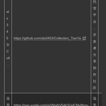
托
管
al
平
s
台
3
，
4
开
5
https://github.com/als3453/Collection_TianYa
发
3/
者
C
分
oll
享
…
协
作
社
区
迅
迅
雷
https://pan.xunlei.com/s/VNgibV54kSUxlCMy8bqs-
雷