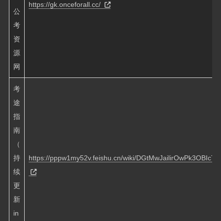
https://gk.onceforall.cc/
公
考
资
源
网
‍⁢⁣‍‍‬⁣⁤⁢⁡‬‬⁢‌ ‌⁤‌⁢⁣⁡⁣ ‬‍⁤‍⁣‍⁤‍⁢⁡‍⁡‍‬⁣ ‌考
途
指
南
（
持
https://pppw1my52v.feishu.cn/wiki/DGtMwJailirOwPk3OBIcT
续
更
新
in