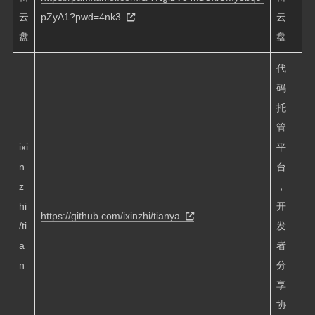
云
pZyA1?pwd=4nk3
云
盘
盘
代
码
托
管
ixi
平
n
台
z
，
hi
开
https://github.com/ixinzhi/tianya
/ti
发
a
者
n
分
…
享
协