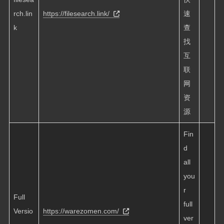
rch.lin
https://filesearch.link/
速
k
查
找
互
联
网
资
源
Fin
d
all
you
r
Full
full
Versio
https://warezomen.com/
ver