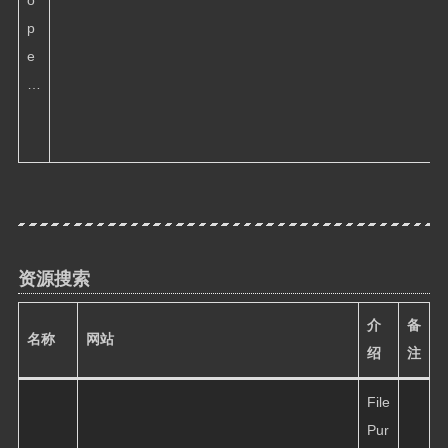
o
p
e
…
资源搜索
介
备
名称
网站
绍
注
File
Pur