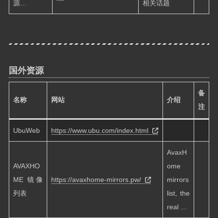
源…
相关话题
国外资源
备
名称
网站
介绍
注
UbuWeb
https://www.ubu.com/index.html
AvaxH
AVAXHO
ome
ME 镜像
https://avaxhome-mirrors.pw/
mirrors
列表
list, the
real …