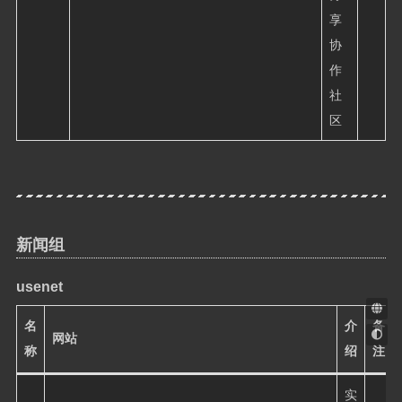
享
协
作
社
区
新闻组
usenet
名
介
备
网站
称
绍
注
实