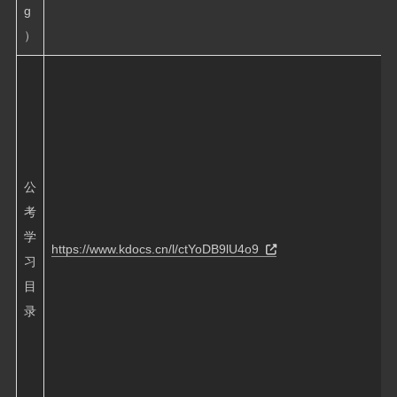
g
）
公
考
学
https://www.kdocs.cn/l/ctYoDB9lU4o9
习
目
录