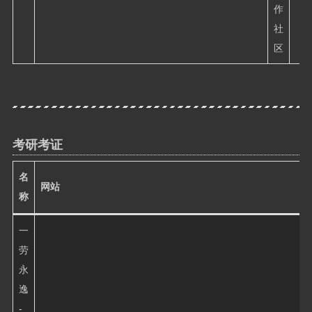
作
社
区
考研考证
名
网站
称
一
劳
永
逸
-