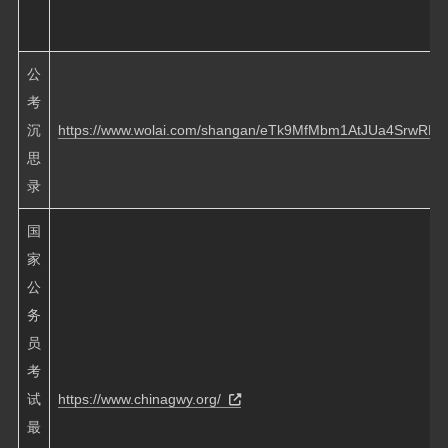
公
考
沉
https://www.wolai.com/shangan/eTk9MfMbm1AtJUa4SrwRE
思
录
国
家
公
务
员
考
试
https://www.chinagwy.org/
最