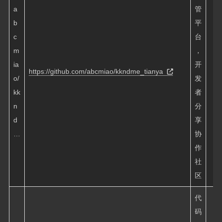
a
管
b
平
c
台
m
，
ia
开
https://github.com/abcmiao/kkndme_tianya
o/
发
kk
者
n
分
d
享
…
协
作
社
区
代
码