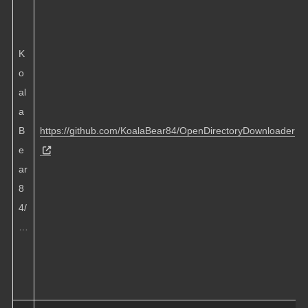
K
o
al
a
B
https://github.com/KoalaBear84/OpenDirectoryDownloader
e
ar
8
4/
…