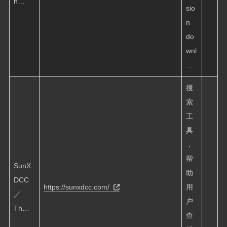
n…
sio
n
do
wnl
…
搜
索
工
具
，
帮
SunX
助
DCC
https://sunxdcc.com/
用
／
户
Th…
查