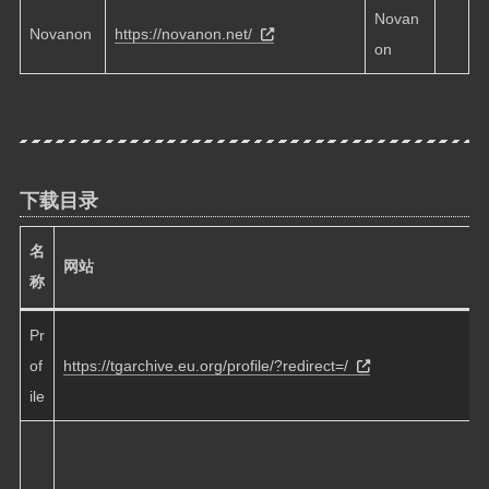
Novan
Novanon
https://novanon.net/
on
下载目录
名
网站
称
Pr
of
https://tgarchive.eu.org/profile/?redirect=/
ile