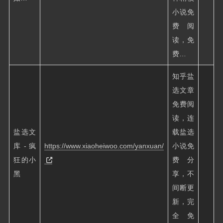
小说免
费阅
读，免
费…
知乎盐
选文章
免费阅
读，连
盐选文
载盐选
库 - 疯
https://www.xiaoheiwoo.com/yanxuan/
小说免
狂的小
费分
黑
享，不
间断更
新，完
全免