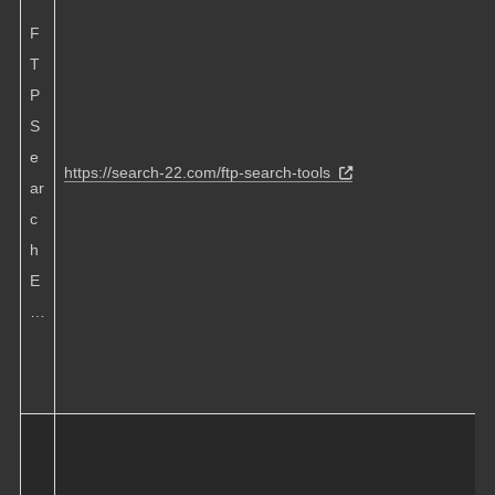
F
T
P
S
e
https://search-22.com/ftp-search-tools
ar
c
h
E
…