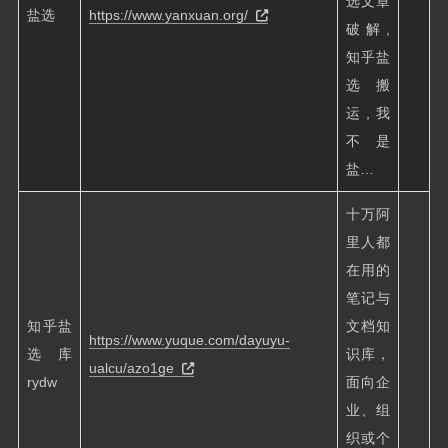
选文章
盐选
https://www.yanxuan.org/
破解,
知乎盐
选搬
运,我
不是
盐…
十万阿
里人都
在用的
笔记与
知乎盐
文档知
https://www.yuque.com/dayuyu-
选库
识库，
ualcu/azo1ge
rydw
面向企
业、组
织或个