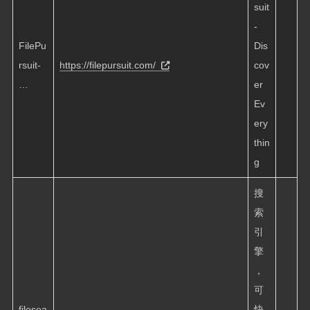
suit
-
FilePu
Dis
rsuit-
https://filepursuit.com/
cov
…
er
Ev
ery
thin
g
搜
索
引
擎
，
可
filesea
快