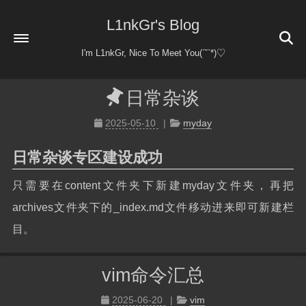
L1nkGr's Blog
I'm L1nkGr, Nice To Meet You(ˊ˘ˋ*)♡
日常杂谈
首页
关于
2025-05-10
myday
友情链接
日常杂谈专区建设成功
日常杂谈
只需要在content文件夹下新建myday文件夹，再把
日常
归档
51
archives文件夹下的_index.md文件移动进来即可新建栏
杂谈
乐乎
目。
notion
vim命令汇总
2025-06-20
vim