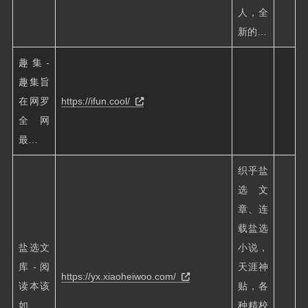
人，全
新的…
趣集-
趣集旨
在网罗
https://ifun.cool/
全网
最…
织乎盐
选文
章、连
载盐选
盐选文
小说，
库 - 阅
天涯神
https://yx.xiaoheiwoo.com/
读本该
贴，各
如…
种精校