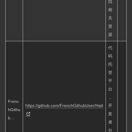
找
相
关
资
源
代
码
托
管
平
台
，
Frenc
https://github.com/FrenchGithubUser/Hatt
开
hGithu
发
b…
者
分