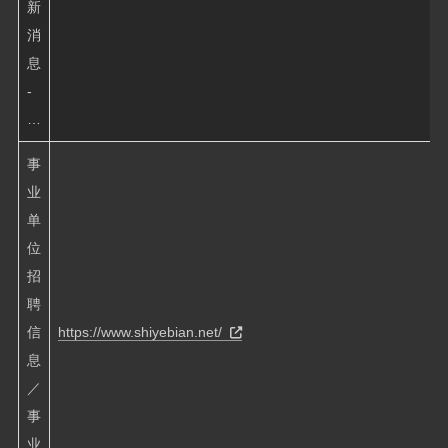
新
消
息
-
…
事
业
单
位
招
聘
信
https://www.shiyebian.net/
息
／
事
业