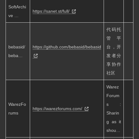
SoftArchi
https://sanet.st/full/
ve …
代码托
管平
bebasid/
https://github.com/bebasid/bebasid
台，开
beba…
发者分
享协作
社区
Warez
Forum
WarezFo
s :
https://warezforums.com/
rums
Sharin
g as it
shou…